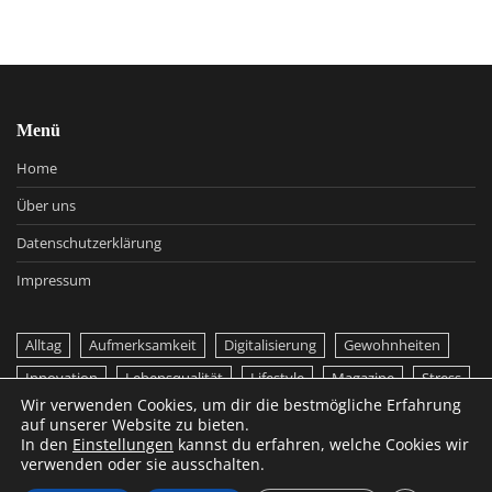
Menü
Home
Über uns
Datenschutzerklärung
Impressum
Alltag
Aufmerksamkeit
Digitalisierung
Gewohnheiten
Innovation
Lebensqualität
Lifestyle
Magazine
Stress
Wir verwenden Cookies, um dir die bestmögliche Erfahrung
Technologie
auf unserer Website zu bieten.
In den
Einstellungen
kannst du erfahren, welche Cookies wir
verwenden oder sie ausschalten.
Copyright © 2026
Roserl Magazin
, Alle Rechte