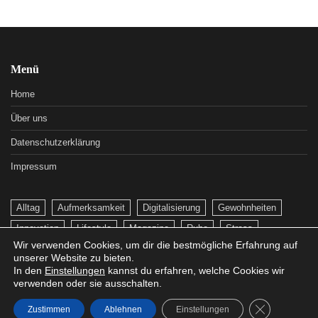
Menü
Home
Über uns
Datenschutzerklärung
Impressum
Alltag
Aufmerksamkeit
Digitalisierung
Gewohnheiten
Innovation
Lifestyle
Magazine
Ruhe
Stress
Wir verwenden Cookies, um dir die bestmögliche Erfahrung auf
Technologie
unserer Website zu bieten.
In den
Einstellungen
kannst du erfahren, welche Cookies wir
verwenden oder sie ausschalten.
Copyright © 2026
Roserl Magazin
, Alle Rechte vorhanden
GDPR Cookie
Zustimmen
Ablehnen
Einstellungen
Theme: Worldwide News By
Adore Themes
.